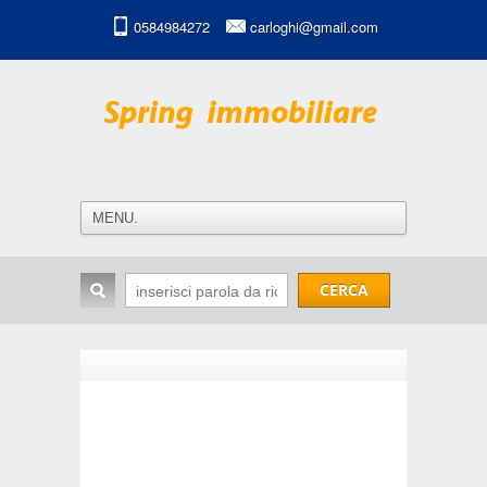
0584984272
carloghi@gmail.com