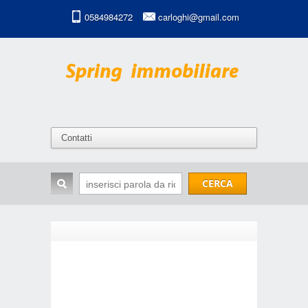
0584984272
carloghi@gmail.com