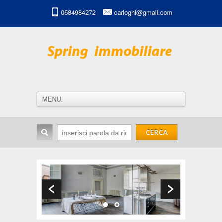
0584984272
carloghi@gmail.com