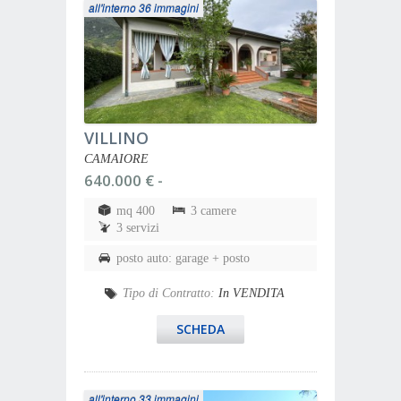
all'interno 36 immagini
VILLINO
CAMAIORE
640.000 € -
mq 400
3 camere
3 servizi
posto auto: garage + posto
Tipo di Contratto:
In VENDITA
SCHEDA
all'interno 33 immagini